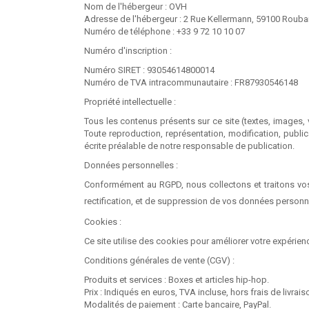
Nom de l'hébergeur : OVH
Adresse de l'hébergeur : 2 Rue Kellermann, 59100 Roubai
Numéro de téléphone : +33 9 72 10 10 07
Numéro d'inscription :
Numéro SIRET : 93054614800014
Numéro de TVA intracommunautaire : FR87930546148
Propriété intellectuelle :
Tous les contenus présents sur ce site (textes, images, v
Toute reproduction, représentation, modification, public
écrite préalable de notre responsable de publication.
Données personnelles :
Conformément au RGPD, nous collectons et traitons vos
rectification, et de suppression de vos données personnel
Cookies :
Ce site utilise des cookies pour améliorer votre expérie
Conditions générales de vente (CGV) :
Produits et services : Boxes et articles hip-hop.
Prix : Indiqués en euros, TVA incluse, hors frais de livrais
Modalités de paiement : Carte bancaire, PayPal.