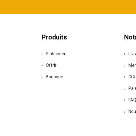
Produits
Not
S'abonner
Liv
Offrir
Men
Boutique
CG
Pai
FA
Nou