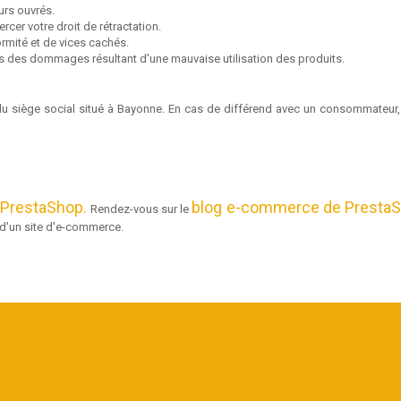
ours ouvrés.
rcer votre droit de rétractation.
ormité et de vices cachés.
s des dommages résultant d'une mauvaise utilisation des produits.
 du siège social situé à Bayonne. En cas de différend avec un consommateur, 
l PrestaShop.
blog e-commerce de Presta
Rendez-vous sur le
n d'un site d'e-commerce.