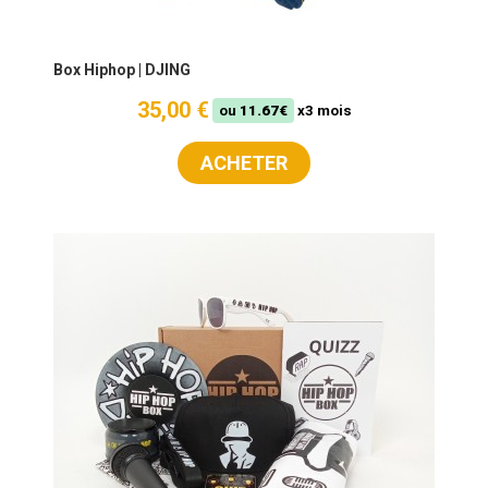
Box Hiphop | DJING
35,00 €
ou
11.67€
x3 mois
ACHETER