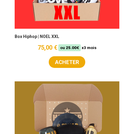
Box Hiphop | NOEL XXL
75,00 €
ou
25.00€
x3 mois
ACHETER