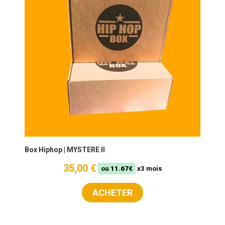
Box Hiphop | MYSTERE II
35,00 €
ou
11.67€
x3 mois
ACHETER