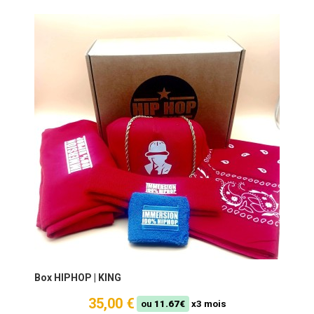
Box HIPHOP | KING
35,00 €
ou
11.67€
x3 mois