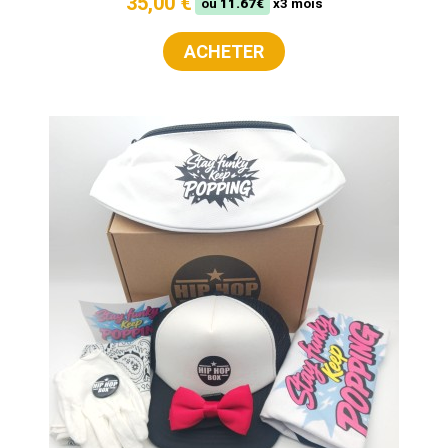
35,00 €
ou
11.67€
x3 mois
ACHETER