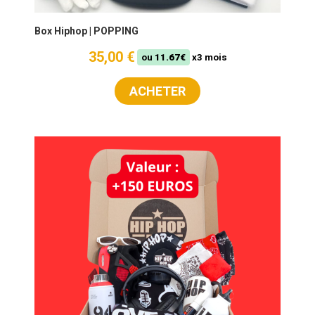
Box Hiphop | POPPING
35,00 €
ou
11.67€
x3 mois
ACHETER