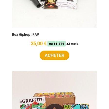
Box Hiphop | RAP
35,00 €
ou
11.67€
x3 mois
ACHETER