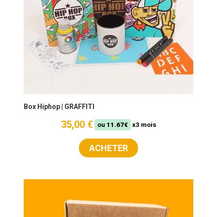
Box Hiphop | GRAFFITI
35,00 €
ou
11.67€
x3 mois
ACHETER