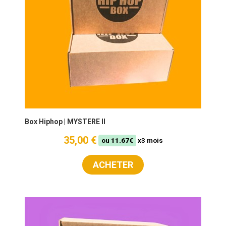
Box Hiphop | MYSTERE II
35,00 €
ou
11.67€
x3 mois
ACHETER