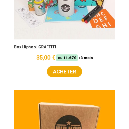
Box Hiphop | GRAFFITI
35,00 €
ou
11.67€
x3 mois
ACHETER