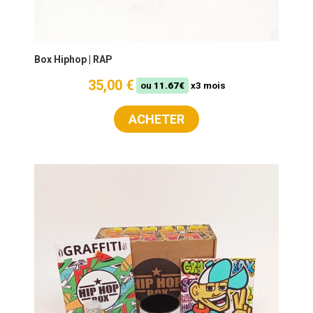
Box Hiphop | RAP
35,00 €
ou
11.67€
x3 mois
ACHETER