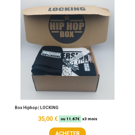
Box Hiphop | LOCKING
35,00 €
ou
11.67€
x3 mois
ACHETER