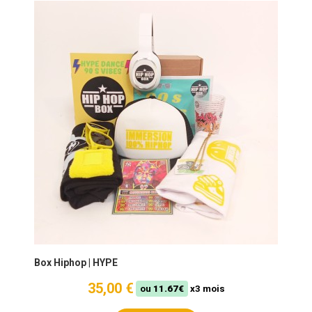
Box Hiphop | HYPE
35,00 €
ou
11.67€
x3 mois