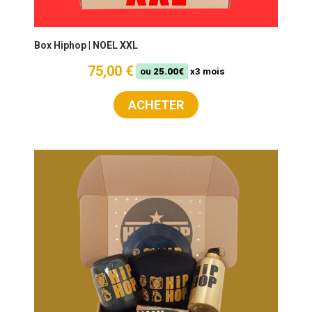
Box Hiphop | NOEL XXL
75,00 €
ou
25.00€
x3 mois
ACHETER