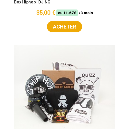
Box Hiphop | DJING
35,00 €
ou
11.67€
x3 mois
ACHETER