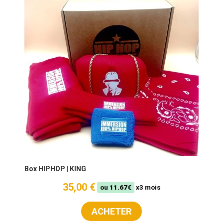
Box HIPHOP | KING
35,00 €
ou
11.67€
x3 mois
ACHETER