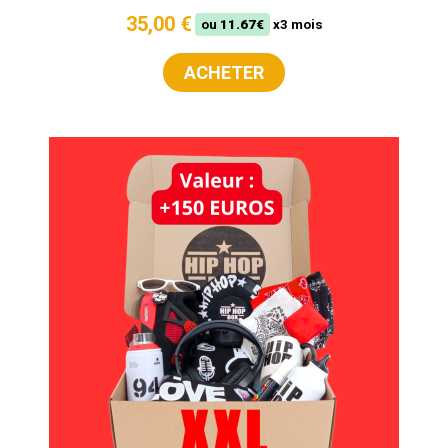
35,00 €
ou
11.67€
x3 mois
ACHETER