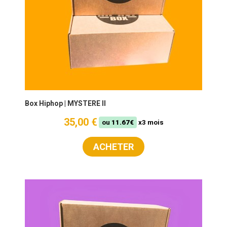
Box Hiphop | MYSTERE II
35,00 €
ou
11.67€
x3 mois
ACHETER