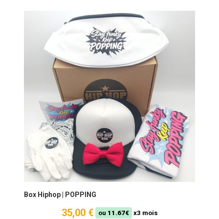
Box Hiphop | POPPING
35,00 €
ou
11.67€
x3 mois