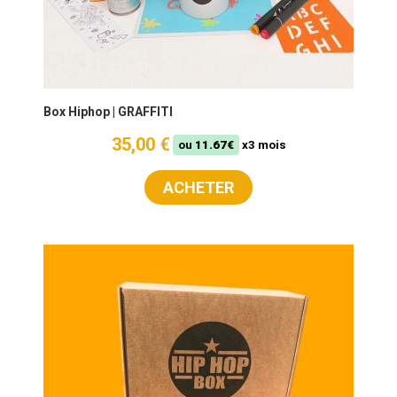
Box Hiphop | GRAFFITI
35,00 €
ou
11.67€
x3 mois
ACHETER