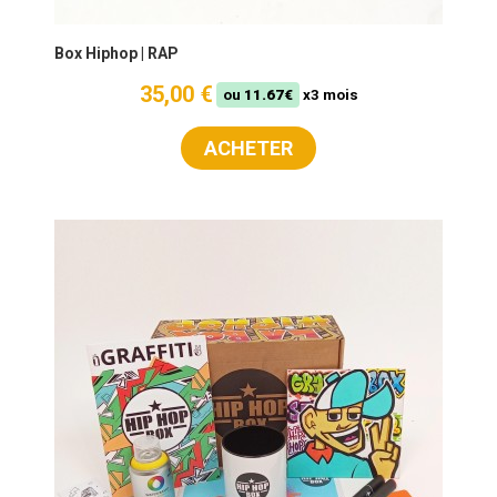
Box Hiphop | RAP
35,00 €
ou
11.67€
x3 mois
ACHETER