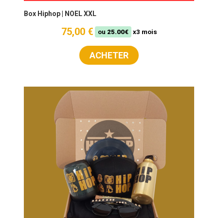
Box Hiphop | NOEL XXL
75,00 €
ou
25.00€
x3 mois
ACHETER