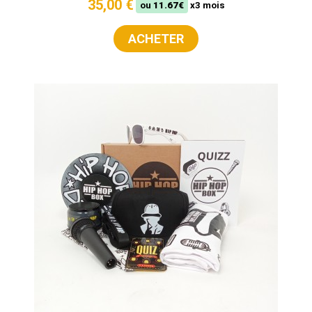
35,00 €
ou
11.67€
x3 mois
ACHETER