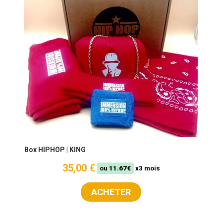
Box HIPHOP | KING
35,00 €
ou
11.67€
x3 mois
ACHETER