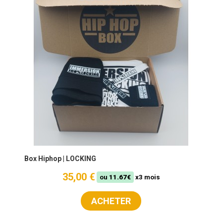
Box Hiphop | LOCKING
35,00 €
ou
11.67€
x3 mois
ACHETER