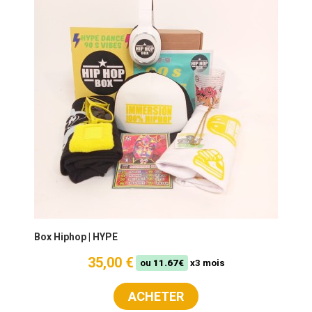
Box Hiphop | HYPE
35,00 €
ou
11.67€
x3 mois
ACHETER