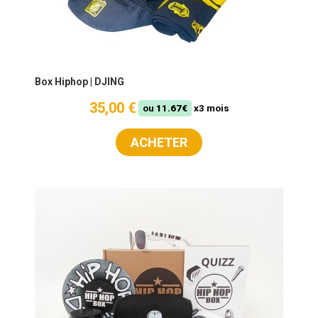
Box Hiphop | DJING
35,00 €
ou
11.67€
x3 mois
ACHETER