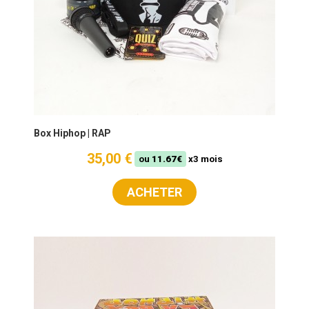
Box Hiphop | RAP
35,00 €
ou
11.67€
x3 mois
ACHETER