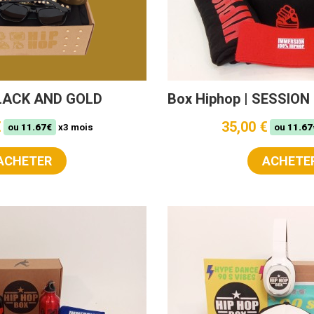
BLACK AND GOLD
Box Hiphop | SESSIO
€
35,00 €
ou
11.67€
x3 mois
ou
11.67
ACHETER
ACHETE