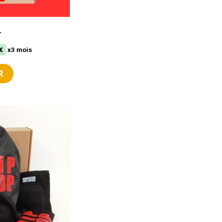
L
€
x3 mois
R