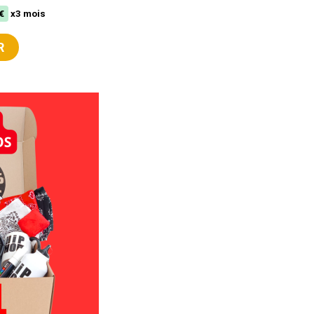
€
x3 mois
R