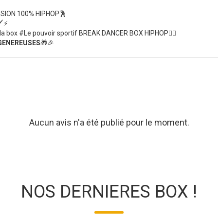
SION 100% HIPHOP🕺
⚡
 la box #Le pouvoir sportif BREAK DANCER BOX HIPHOP🤸‍♂️
 GENEREUSES
🎁🎉
Aucun avis n'a été publié pour le moment.
NOS DERNIERES BOX !