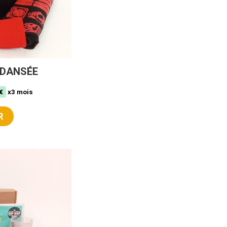
N DANSÉE
€
x3 mois
R