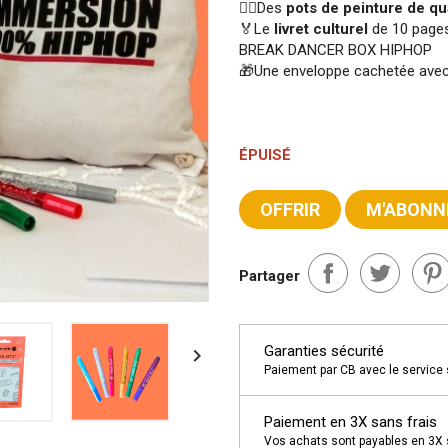
🤸‍♂️Des
pots de peinture de qu
🏅Le
livret culturel
de 10 pages
BREAK DANCER BOX HIPHOP
🎁Une enveloppe cachetée ave
ÉPUISÉ
OFFRIR
M'ABONN
Partager
Garanties sécurité

Paiement par CB avec le service 
Paiement en 3X sans frais
Vos achats sont payables en 3X sa