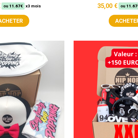
€
35,00 €
ou
11.67€
x3 mois
ou
11.67
ACHETER
ACHETE