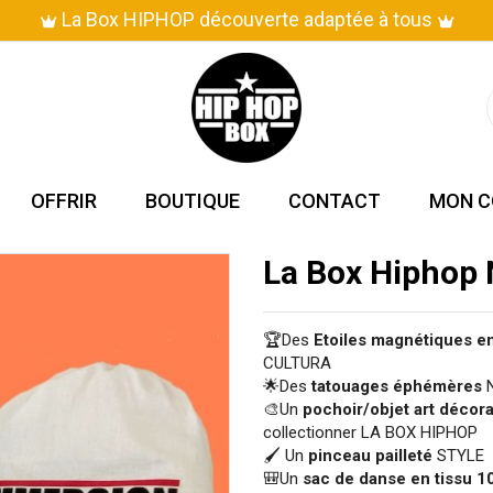
Livraison en 3 à 5 jou
OFFRIR
BOUTIQUE
CONTACT
MON C
La Box Hiphop
🏆Des
Etoiles magnétiques en
CULTURA
🌟Des
tatouages éphémères
N
🎨Un
pochoir/objet art déco
collectionner LA BOX HIPHOP
🖌 Un
pinceau pailleté
STYLE
🎒Un
sac de danse en tissu 