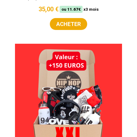
35,00 €
ou
11.67€
x3 mois
ACHETER