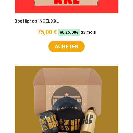
Box Hiphop | NOEL XXL
75,00 €
ou
25.00€
x3 mois
ACHETER