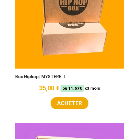
Box Hiphop | MYSTERE II
35,00 €
ou
11.67€
x3 mois
ACHETER