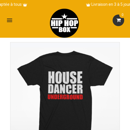
Livraison en 3 à 5 jours !
0
