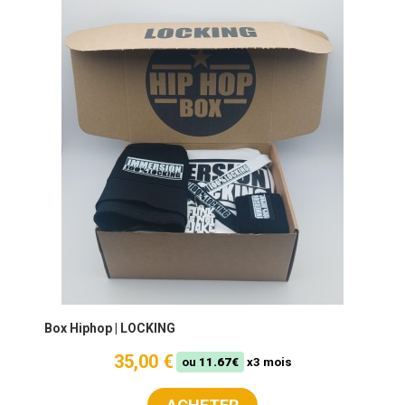
Box Hiphop | LOCKING
35,00 €
ou
11.67€
x3 mois