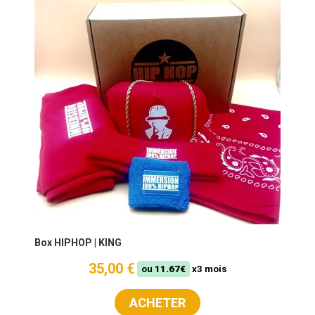
Box HIPHOP | KING
35,00 €
ou
11.67€
x3 mois
ACHETER