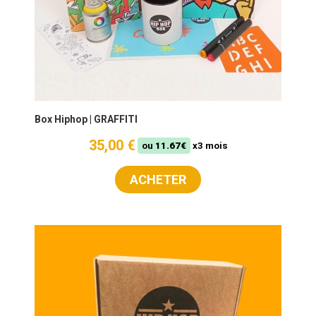
Box Hiphop | GRAFFITI
35,00 €
ou
11.67€
x3 mois
ACHETER