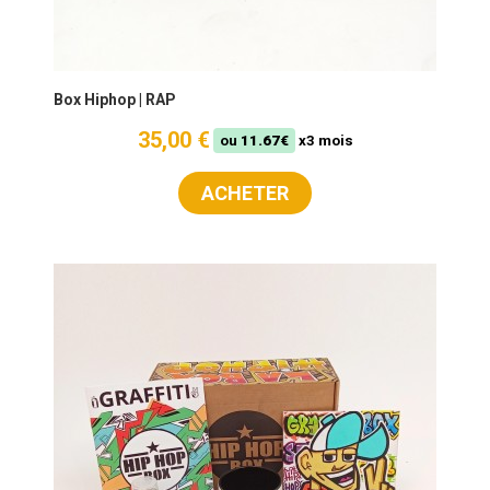
Box Hiphop | RAP
35,00 €
ou
11.67€
x3 mois
ACHETER