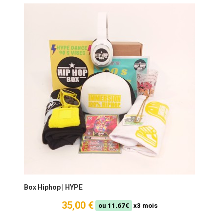
Box Hiphop | HYPE
35,00 €
ou
11.67€
x3 mois