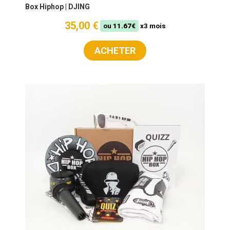
Box Hiphop | DJING
35,00 €
ou
11.67€
x3 mois
ACHETER