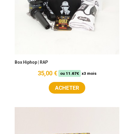
Box Hiphop | RAP
35,00 €
ou
11.67€
x3 mois
ACHETER