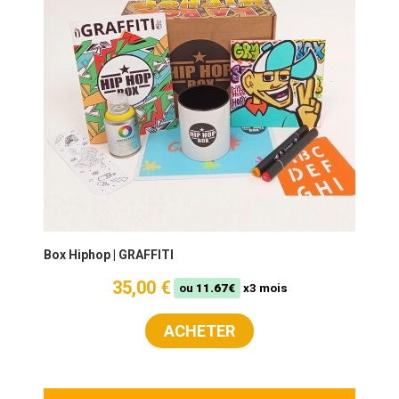
Box Hiphop | GRAFFITI
35,00 €
ou
11.67€
x3 mois
ACHETER