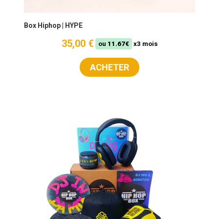
Box Hiphop | HYPE
35,00 €
ou
11.67€
x3 mois
ACHETER