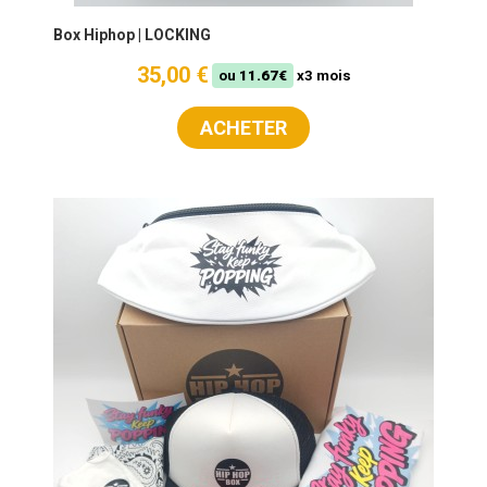
Box Hiphop | LOCKING
35,00 €
ou
11.67€
x3 mois
ACHETER