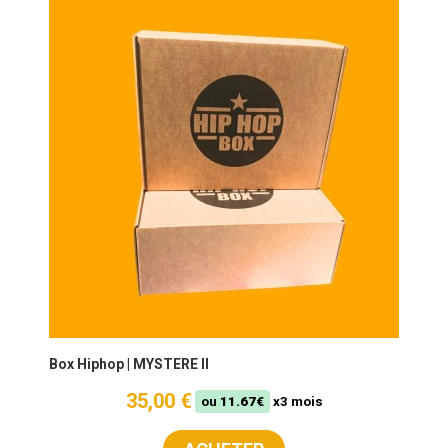
Box Hiphop | MYSTERE II
35,00 €
ou
11.67€
x3 mois