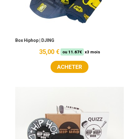
Box Hiphop | DJING
35,00 €
ou
11.67€
x3 mois
ACHETER