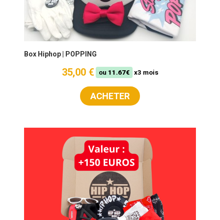
Box Hiphop | POPPING
35,00 €
ou
11.67€
x3 mois
ACHETER