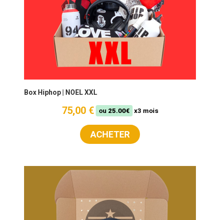
Box Hiphop | NOEL XXL
75,00 €
ou
25.00€
x3 mois
ACHETER