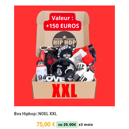
Box Hiphop | NOEL XXL
75,00 €
ou
25.00€
x3 mois