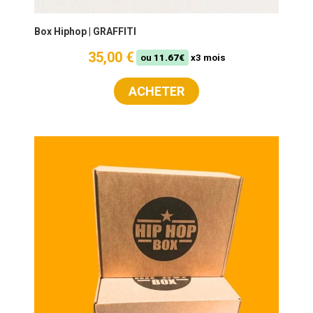
Box Hiphop | GRAFFITI
35,00 €
ou
11.67€
x3 mois
ACHETER