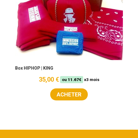
Box HIPHOP | KING
35,00 €
ou
11.67€
x3 mois
ACHETER