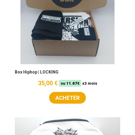
Box Hiphop | LOCKING
35,00 €
ou
11.67€
x3 mois
ACHETER