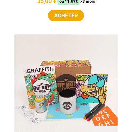
35,00 €
ou
11.67€
x3 mois
ACHETER