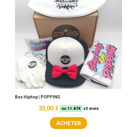
Box Hiphop | POPPING
35,00 €
ou
11.67€
x3 mois
ACHETER