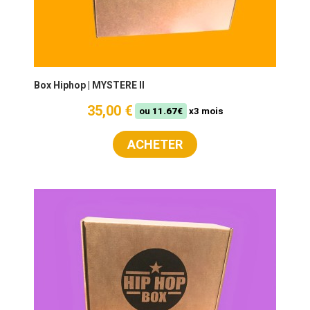
Box Hiphop | MYSTERE II
35,00 €
ou
11.67€
x3 mois
ACHETER