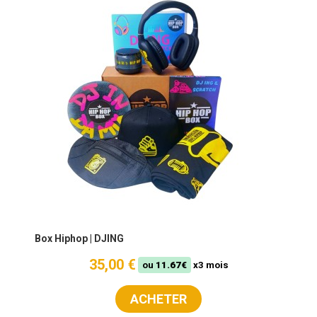
Box Hiphop | DJING
35,00 €
ou
11.67€
x3 mois
ACHETER