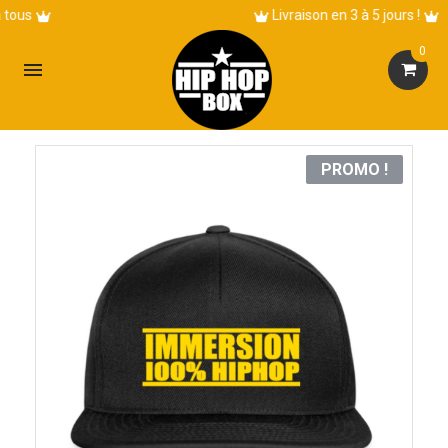
Livraison en 3 à 5 jours !
0

PROMO !