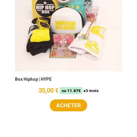
Box Hiphop | HYPE
35,00 €
ou
11.67€
x3 mois
ACHETER