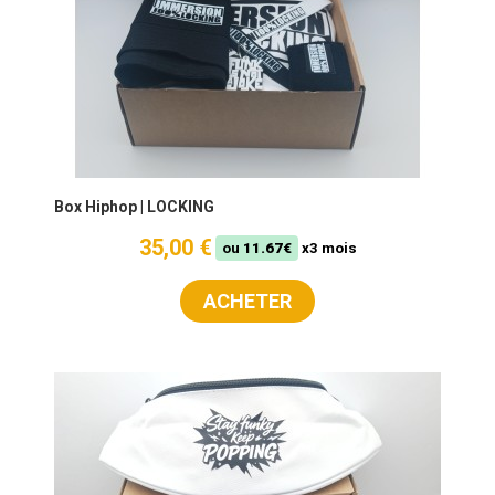
Box Hiphop | LOCKING
35,00 €
ou
11.67€
x3 mois
ACHETER