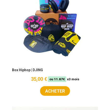
Box Hiphop | DJING
35,00 €
ou
11.67€
x3 mois
ACHETER