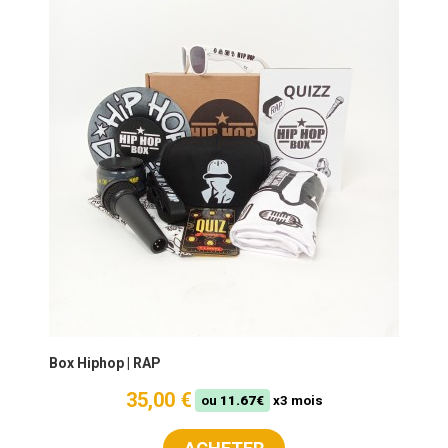
Box Hiphop | RAP
35,00 €
ou
11.67€
x3 mois