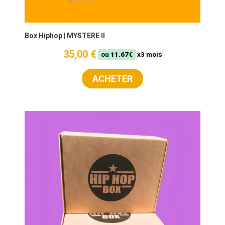
Box Hiphop | MYSTERE II
35,00 €
ou
11.67€
x3 mois
ACHETER