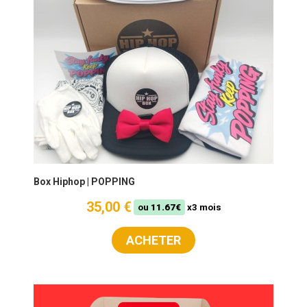
Box Hiphop | POPPING
35,00 €
ou
11.67€
x3 mois
ACHETER