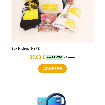
Box Hiphop | HYPE
35,00 €
ou
11.67€
x3 mois
ACHETER