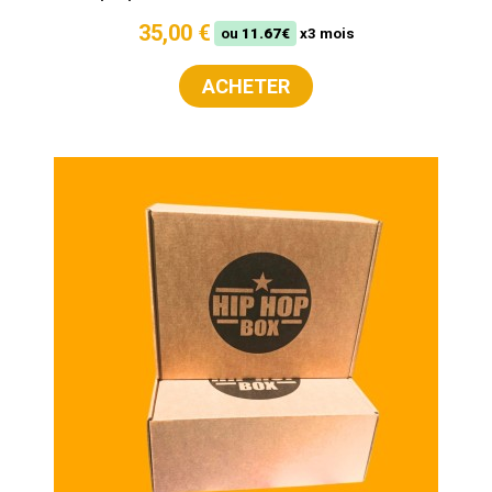
35,00 €
ou
11.67€
x3 mois
ACHETER