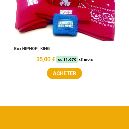
Box HIPHOP | KING
35,00 €
ou
11.67€
x3 mois
ACHETER