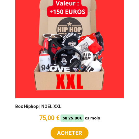
Box Hiphop | NOEL XXL
75,00 €
ou
25.00€
x3 mois
ACHETER