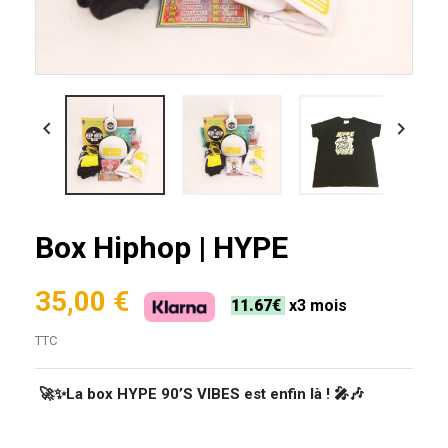


Box Hiphop | HYPE
35,00 €
11.67€
x3 mois
TTC
🚀✨La box HYPE 90’S VIBES est enfin là ! 🎤🎶