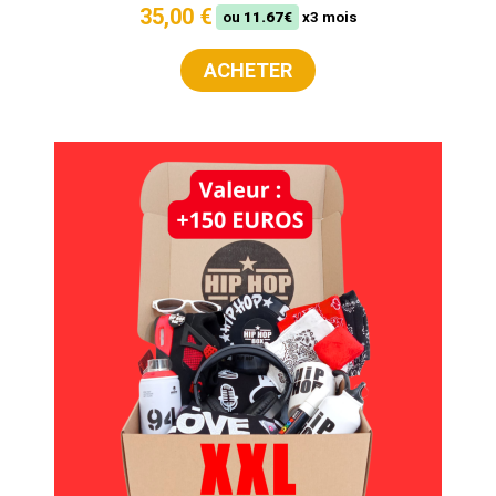
35,00 €
ou
11.67€
x3 mois
ACHETER