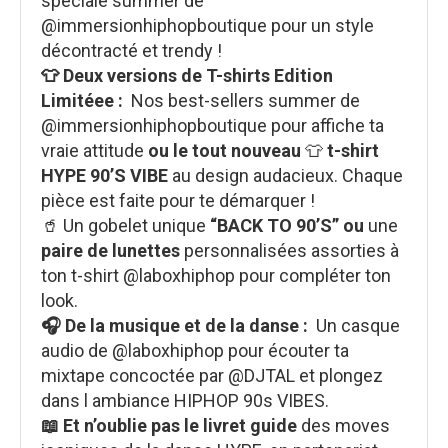
spéciale summer de
@immersionhiphopboutique pour un style
décontracté et trendy !
👕 Deux versions de T-shirts Edition
Limitéee :
Nos best-sellers summer de
@immersionhiphopboutique pour affiche ta
vraie attitude
ou le tout nouveau
👕
t-shirt
HYPE 90’S VIBE
au design audacieux. Chaque
pièce est faite pour te démarquer !
🥤 Un gobelet unique
“BACK TO 90’S”
ou
une
paire de lunettes
personnalisées assorties à
ton t-shirt @laboxhiphop pour compléter ton
look.
🎧 De la musique et de la danse :
Un casque
audio de @laboxhiphop pour écouter ta
mixtape concoctée par @DJTAL et plongez
dans l ambiance HIPHOP 90s VIBES.
📖 Et n’oublie pas le livret guide
des moves