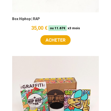
Box Hiphop | RAP
35,00 €
ou
11.67€
x3 mois
ACHETER