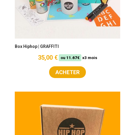
Box Hiphop | GRAFFITI
35,00 €
ou
11.67€
x3 mois
ACHETER