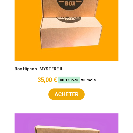
Box Hiphop | MYSTERE II
35,00 €
ou
11.67€
x3 mois
ACHETER