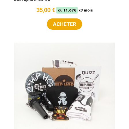
35,00 €
ou
11.67€
x3 mois
ACHETER