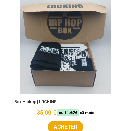
Box Hiphop | LOCKING
35,00 €
ou
11.67€
x3 mois
ACHETER