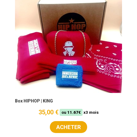
Box HIPHOP | KING
35,00 €
ou
11.67€
x3 mois
ACHETER