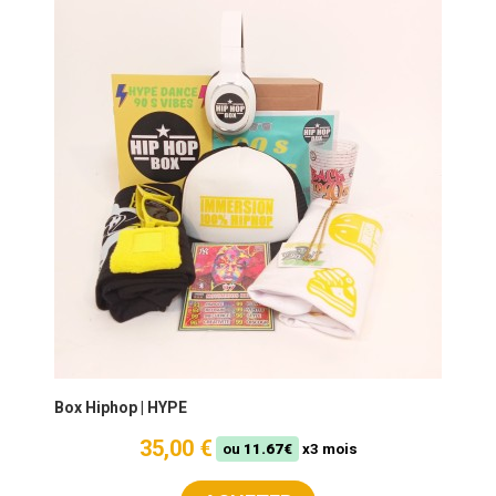
Box Hiphop | HYPE
35,00 €
ou
11.67€
x3 mois