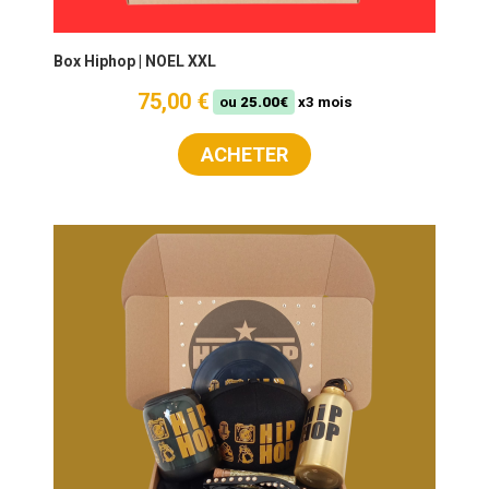
Box Hiphop | NOEL XXL
75,00 €
ou
25.00€
x3 mois
ACHETER