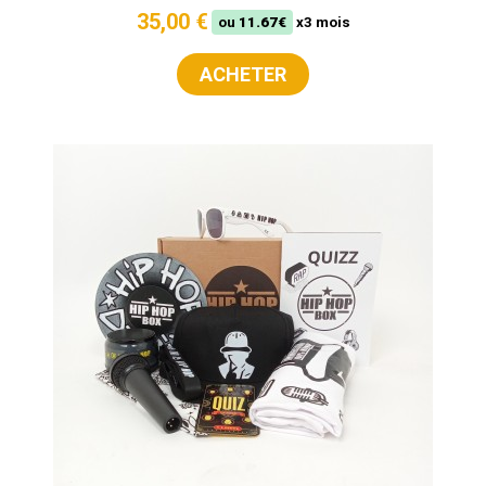
35,00 €
ou
11.67€
x3 mois
ACHETER