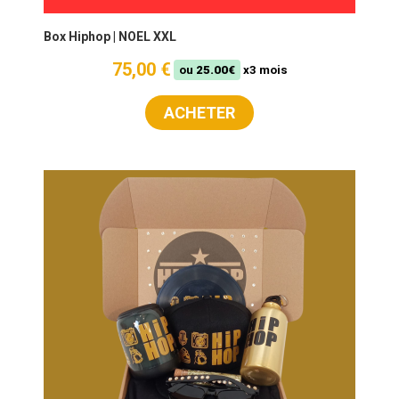
Box Hiphop | NOEL XXL
75,00 €
ou
25.00€
x3 mois
ACHETER