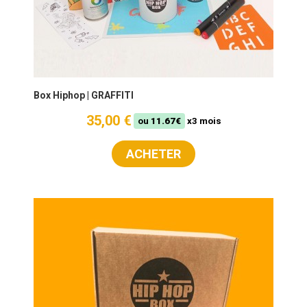
Box Hiphop | GRAFFITI
35,00 €
ou
11.67€
x3 mois
ACHETER