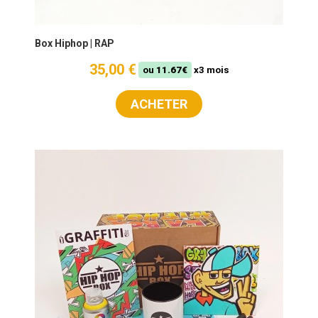
Box Hiphop | RAP
35,00 €
ou
11.67€
x3 mois
ACHETER