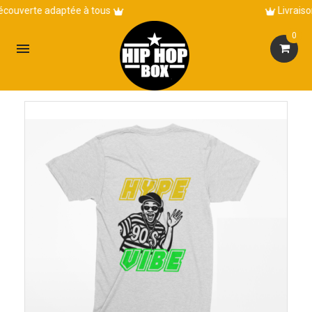
Livraison en 3 à 5 jours !
0
