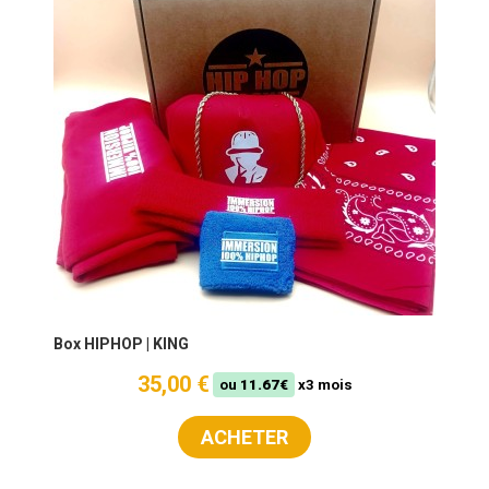
Box HIPHOP | KING
35,00 €
ou
11.67€
x3 mois
ACHETER