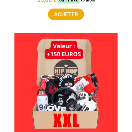
35,00 €
ou
11.67€
x3 mois
ACHETER