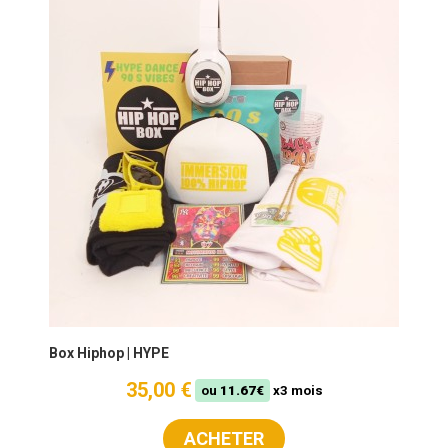
Box Hiphop | HYPE
35,00 €
ou
11.67€
x3 mois
ACHETER