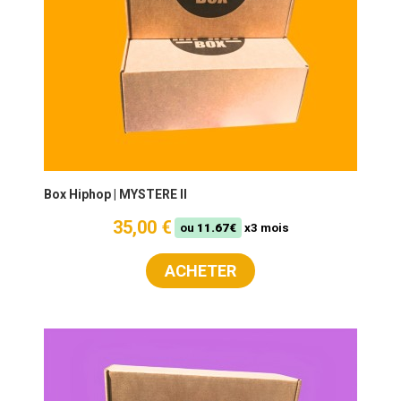
Box Hiphop | MYSTERE II
35,00 €
ou
11.67€
x3 mois
ACHETER