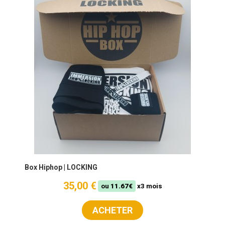
Box Hiphop | LOCKING
35,00 €
ou
11.67€
x3 mois
ACHETER