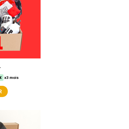
L
€
x3 mois
R