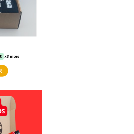
€
x3 mois
R