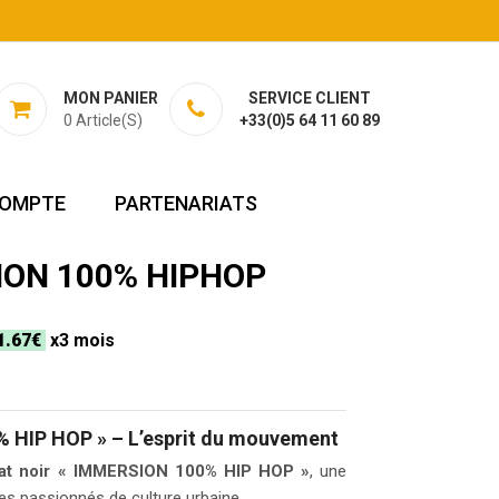
MON PANIER
SERVICE CLIENT
0
Article(s)
+33(0)5 64 11 60 89
OMPTE
PARTENARIATS
ION 100% HIPHOP
1.67€
x3 mois
 HIP HOP » – L’esprit du mouvement
at noir « IMMERSION 100% HIP HOP »
, une
es passionnés de culture urbaine.