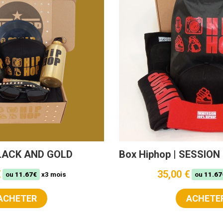
BLACK AND GOLD
Box Hiphop | SESSIO
€
35,00 €
ou
11.67€
x3 mois
ou
11.67
ACHETER
ACHETE