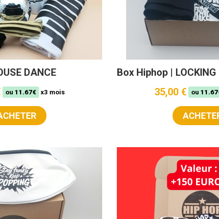
HOUSE DANCE
Box Hiphop | LOCKING
€
35,00 €
ou
11.67€
x3 mois
ou
11.67
ACHETER
ACHETE