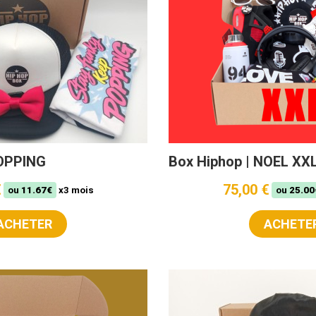
POPPING
Box Hiphop | NOEL XX
€
75,00 €
ou
11.67€
x3 mois
ou
25.00
ACHETER
ACHETE