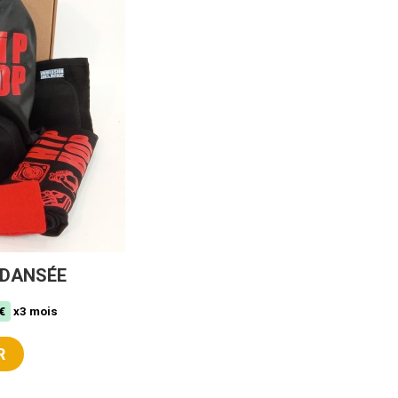
N DANSÉE
€
x3 mois
R